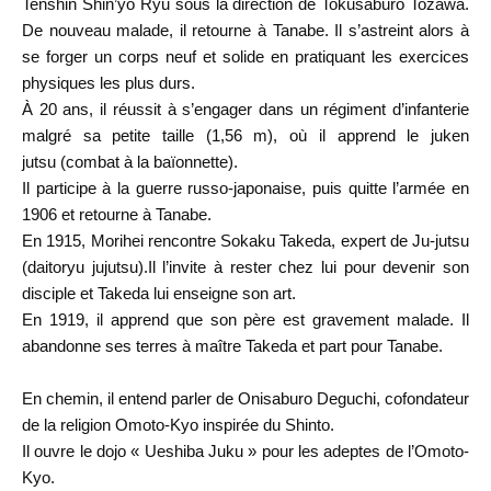
Tenshin Shin’yo Ryu sous la direction de Tokusaburo Tozawa.
De nouveau malade, il retourne à Tanabe. Il s’astreint alors à
se forger un corps neuf et solide en pratiquant les exercices
physiques les plus durs.
À 20 ans
, il réussit à s’engager dans un régiment d’infanterie
malgré sa petite taille (1,56 m), où il apprend le
juken
jutsu
(combat à la baïonnette).
Il participe à la guerre russo-japonaise
, puis quitte l’armée en
1906 et retourne à Tanabe.
En 1915, Morihei rencontre Sokaku Takeda, expert de Ju-jutsu
(daitoryu jujutsu).Il l’invite à rester chez lui pour devenir son
disciple et Takeda lui enseigne son art.
En 1919, il apprend que son père est gravement malade. Il
abandonne ses terres à maître Takeda et part pour Tanabe.
En chemin, il entend parler de Onisaburo Deguchi, cofondateur
de la religion Omoto-Kyo inspirée du Shinto.
Il ouvre le
dojo « Ueshiba Juku »
pour les adeptes de l’
Omoto-
Kyo
.