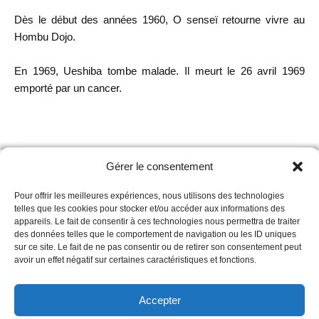
Dès le début des années 1960, O senseï retourne vivre au
Hombu Dojo.
En 1969, Ueshiba tombe malade. Il meurt le 26 avril 1969
emporté par un cancer.
Gérer le consentement
Le club
Aïkido Guilers
vous invite à découvrir l’
Aïkido
à
Guilers
, dans le
Finistère
. Rejoignez notre dojo convivial pour
Pour offrir les meilleures expériences, nous utilisons des technologies
un cours d’essai et développez votre pratique.
telles que les cookies pour stocker et/ou accéder aux informations des
appareils. Le fait de consentir à ces technologies nous permettra de traiter
des données telles que le comportement de navigation ou les ID uniques
sur ce site. Le fait de ne pas consentir ou de retirer son consentement peut
Liens utiles
avoir un effet négatif sur certaines caractéristiques et fonctions.
Conf
Accepter