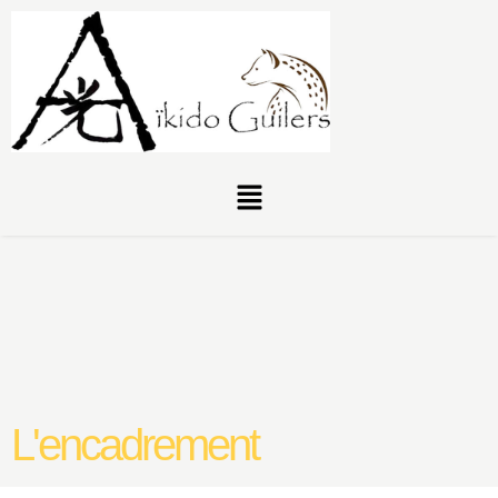
Aller
au
contenu
Menu
L'encadrement