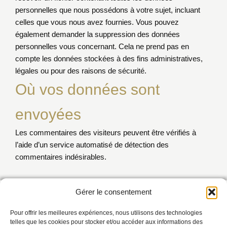
personnelles que nous possédons à votre sujet, incluant
celles que vous nous avez fournies. Vous pouvez
également demander la suppression des données
personnelles vous concernant. Cela ne prend pas en
compte les données stockées à des fins administratives,
légales ou pour des raisons de sécurité.
Où vos données sont
envoyées
Les commentaires des visiteurs peuvent être vérifiés à
l’aide d’un service automatisé de détection des
commentaires indésirables.
Gérer le consentement
Le club
Aïkido Guilers
vous invite à découvrir l’
Aïkido
à
Guilers
, dans le
Finistère
. Rejoignez notre dojo convivial pour
Pour offrir les meilleures expériences, nous utilisons des technologies
un cours d’essai et développez votre pratique.
telles que les cookies pour stocker et/ou accéder aux informations des